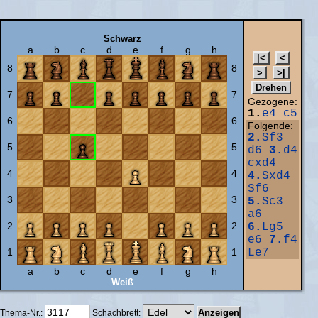
Schwarz
a
b
c
d
e
f
g
h
8
8
7
7
Gezogene:
1.
e4
c5
6
6
Folgende:
2.
Sf3
5
5
d6
3.
d4
cxd4
4
4
4.
Sxd4
Sf6
3
3
5.
Sc3
a6
2
2
6.
Lg5
e6
7.
f4
1
1
Le7
a
b
c
d
e
f
g
h
Weiß
Thema-Nr.:
Schachbrett: