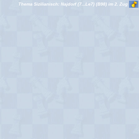
Thema Sizilianisch: Najdorf (7...Le7) (B98) im 2. Zug