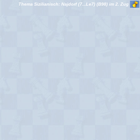
Thema Sizilianisch: Najdorf (7...Le7) (B98) im 2. Zug