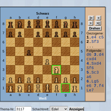
Schwarz
a
b
c
d
e
f
g
h
8
8
7
7
Gezogene:
1.
e4
c5
2.
Sf3
6
6
...
Folgende:
5
5
d6
3.
d4
cxd4
4
4
4.
Sxd4
Sf6
3
3
5.
Sc3
a6
2
2
6.
Lg5
e6
7.
f4
1
1
Le7
a
b
c
d
e
f
g
h
Weiß
Thema-Nr.:
Schachbrett: