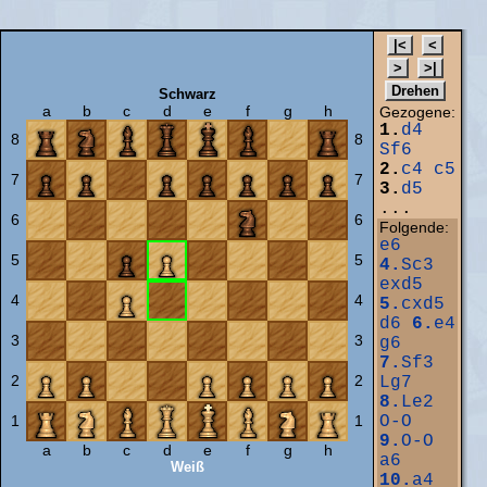
Schwarz
a
b
c
d
e
f
g
h
Gezogene:
1.
d4
8
8
Sf6
2.
c4
c5
7
7
3.
d5
...
6
6
Folgende:
e6
5
5
4.
Sc3
exd5
4
4
5.
cxd5
d6
6.
e4
3
3
g6
7.
Sf3
2
2
Lg7
8.
Le2
1
1
O-O
9.
O-O
a
b
c
d
e
f
g
h
a6
Weiß
10.
a4