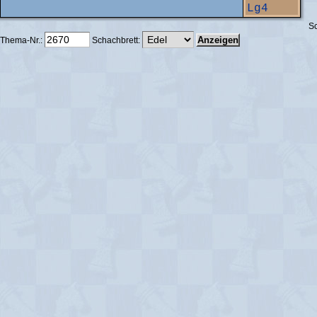
Lg4
Sc
Thema-Nr.:
Schachbrett: