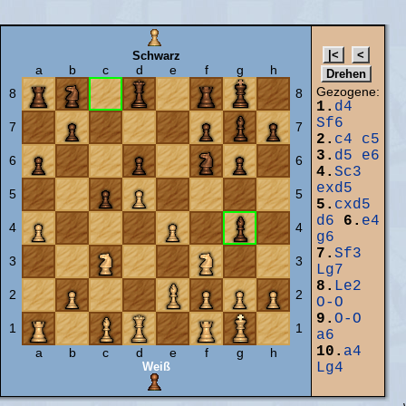
Schwarz
a
b
c
d
e
f
g
h
Gezogene:
8
8
1.
d4
Sf6
7
7
2.
c4
c5
3.
d5
e6
6
6
4.
Sc3
exd5
5
5
5.
cxd5
d6
6.
e4
4
4
g6
7.
Sf3
3
3
Lg7
8.
Le2
2
2
O-O
9.
O-O
1
1
a6
10.
a4
a
b
c
d
e
f
g
h
Weiß
Lg4