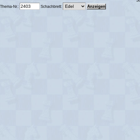
Sc
Thema-Nr.:
Schachbrett: