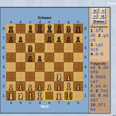
Thema
Schwarz
a
b
c
d
e
f
g
h
Gezogene:
8
8
1.
Sf3
d5
2.
g3
7
7
c5
3.
Lg2
6
6
Sc6
4.
O-O
5
5
...
Folgende:
4
4
e6
5.
d3
Sf6
3
3
6.
Sbd2
Le7
2
2
7.
e4
O-
O
8.
Te1
1
1
b5
9.
e5
Sd7
a
b
c
d
e
f
g
h
10.
Sf1
Weiß
b4