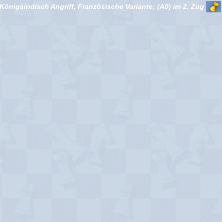
Königsindisch Angriff, Französische Variante; (A0) im 2. Zug