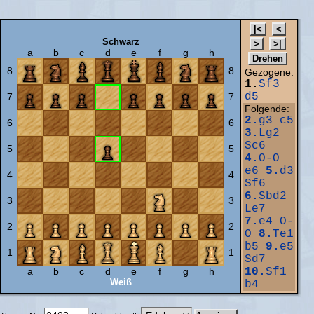
Schwarz
a
b
c
d
e
f
g
h
8
8
Gezogene:
1.
Sf3
d5
7
7
Folgende:
2.
g3
c5
6
6
3.
Lg2
Sc6
5
5
4.
O-O
e6
5.
d3
4
4
Sf6
6.
Sbd2
3
3
Le7
7.
e4
O-
2
2
O
8.
Te1
b5
9.
e5
1
1
Sd7
a
b
c
d
e
f
g
h
10.
Sf1
Weiß
b4