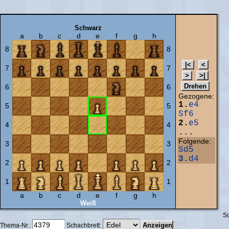
Schwarz
a
b
c
d
e
f
g
h
8
8
7
7
6
6
Gezogene:
1.
e4
5
5
Sf6
2.
e5
4
4
...
Folgende:
3
3
Sd5
3.
d4
2
2
1
1
a
b
c
d
e
f
g
h
Weiß
Sc
Thema-Nr.:
Schachbrett: