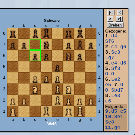
Schwarz
a
b
c
d
e
f
g
h
Gezogene:
8
8
1.
d4
Sf6
7
7
2.
c4
g6
3.
Sc3
6
6
Lg7
4.
e4
d6
5
5
5.
Sf3
O-O
4
4
6.
Le2
e5
7.
O-
3
3
O
Sbd7
8.
Le3
2
2
c6
Folgende:
1
1
9.
d5
c5
10.
Se1
a
b
c
d
e
f
g
h
Se8
Weiß
11.
g4