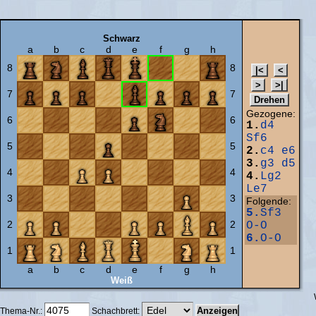
Schwarz
a
b
c
d
e
f
g
h
8
8
7
7
Gezogene:
6
6
1.
d4
Sf6
5
5
2.
c4
e6
3.
g3
d5
4
4
4.
Lg2
Le7
3
3
Folgende:
5.
Sf3
2
2
O-O
6.
O-O
1
1
a
b
c
d
e
f
g
h
Weiß
Thema-Nr.:
Schachbrett: