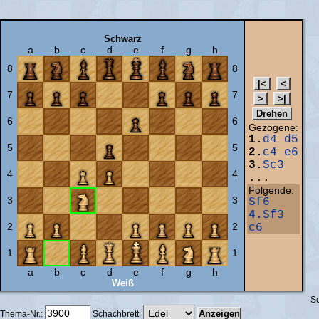
Schwarz
a
b
c
d
e
f
g
h
8
8
7
7
6
6
Gezogene:
1.
d4
d5
5
5
2.
c4
e6
3.
Sc3
4
4
...
Folgende:
3
3
Sf6
4.
Sf3
2
2
c6
1
1
a
b
c
d
e
f
g
h
Weiß
Sc
Thema-Nr.:
Schachbrett: