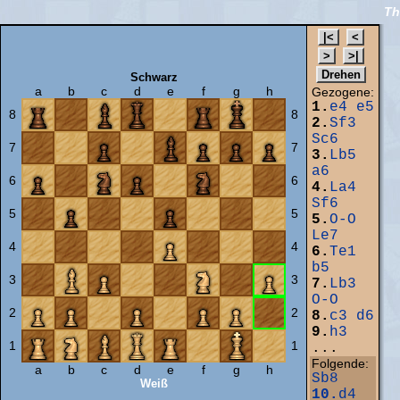
Th
Schwarz
a
b
c
d
e
f
g
h
Gezogene:
1.
e4
e5
8
8
2.
Sf3
Sc6
7
7
3.
Lb5
a6
6
6
4.
La4
Sf6
5
5
5.
O-O
Le7
4
4
6.
Te1
b5
3
3
7.
Lb3
O-O
2
2
8.
c3
d6
9.
h3
1
1
...
Folgende:
a
b
c
d
e
f
g
h
Sb8
Weiß
10.
d4