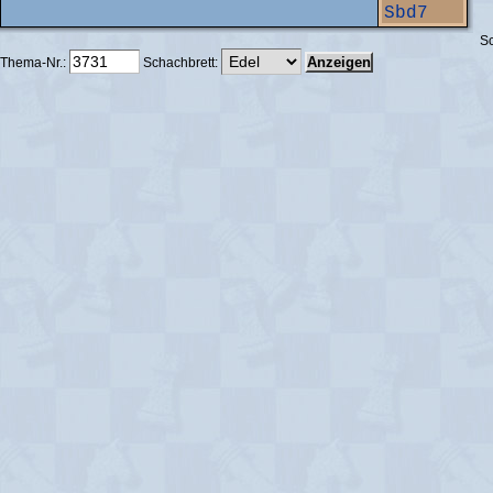
Sbd7
Sc
Thema-Nr.:
Schachbrett: