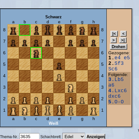
Schwarz
a
b
c
d
e
f
g
h
8
8
7
7
6
6
Gezogene:
1.
e4
e5
2.
Sf3
5
5
Sc6
Folgende:
4
4
3.
Lb5
a6
3
3
4.
Lxc6
dxc6
2
2
5.
O-O
1
1
a
b
c
d
e
f
g
h
Weiß
Thema-Nr.:
Schachbrett: