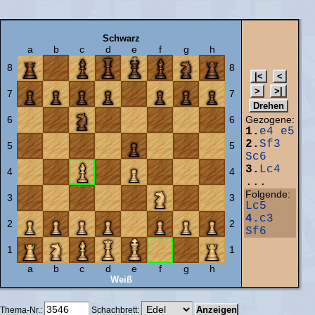
Schwarz
a
b
c
d
e
f
g
h
8
8
7
7
6
6
Gezogene:
1.
e4
e5
2.
Sf3
5
5
Sc6
3.
Lc4
4
4
...
Folgende:
3
3
Lc5
4.
c3
2
2
Sf6
1
1
a
b
c
d
e
f
g
h
Weiß
Thema-Nr.:
Schachbrett: