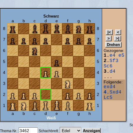
Schwarz
a
b
c
d
e
f
g
h
8
8
7
7
6
6
Gezogene:
1.
e4
e5
2.
Sf3
5
5
Sc6
3.
d4
4
4
...
Folgende:
3
3
exd4
4.
Sxd4
2
2
Lc5
1
1
a
b
c
d
e
f
g
h
Weiß
Sc
Thema-Nr.:
Schachbrett: