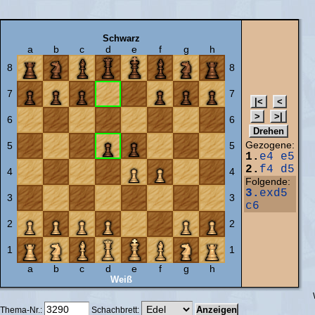
Schwarz
a
b
c
d
e
f
g
h
8
8
7
7
6
6
Gezogene:
5
5
1.
e4
e5
2.
f4
d5
4
4
Folgende:
3.
exd5
3
3
c6
2
2
1
1
a
b
c
d
e
f
g
h
Weiß
Thema-Nr.:
Schachbrett: