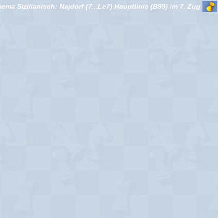
ema Sizilianisch: Najdorf (7...Le7) Hauptlinie (B99) im 7. Zug