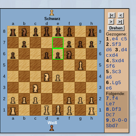
Schwarz
a
b
c
d
e
f
g
h
8
8
Gezogene:
1.
e4
c5
7
7
2.
Sf3
d6
3.
d4
6
6
cxd4
4.
Sxd4
5
5
Sf6
5.
Sc3
4
4
a6
6.
Lg5
3
3
e6
Folgende:
7.
f4
2
2
Le7
8.
Df3
1
1
Dc7
a
b
c
d
e
f
g
h
9.
O-O-O
Weiß
Sbd7