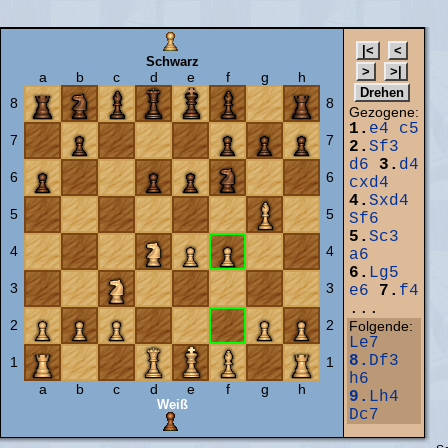
Schwarz
a
b
c
d
e
f
g
h
8
8
Gezogene:
1.
e4
c5
7
7
2.
Sf3
d6
3.
d4
6
6
cxd4
4.
Sxd4
5
5
Sf6
5.
Sc3
4
4
a6
6.
Lg5
3
3
e6
7.
f4
...
2
2
Folgende:
Le7
8.
Df3
1
1
h6
a
b
c
d
e
f
g
h
9.
Lh4
Weiß
Dc7