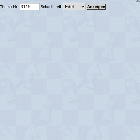
Sc
Thema-Nr.:
Schachbrett: