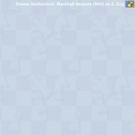
Thema Sizilianisch: Marshall Variante (B40) im 3. Zug