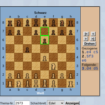
Schwarz
a
b
c
d
e
f
g
h
8
8
7
7
6
6
Gezogene:
5
5
1.
e4
c5
2.
Sf3
4
4
e6
Folgende:
3
3
3.
d4
d5
2
2
1
1
a
b
c
d
e
f
g
h
Weiß
Thema-Nr.:
Schachbrett: