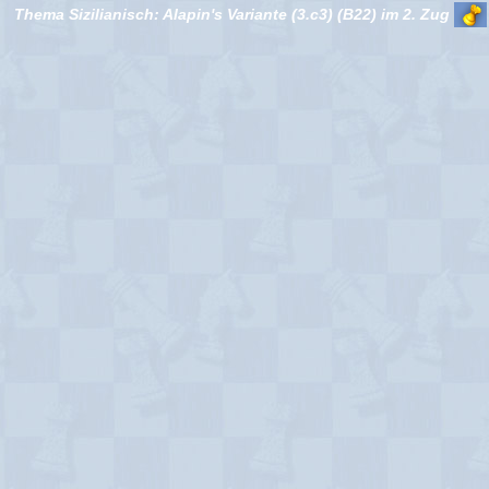
Thema Sizilianisch: Alapin's Variante (3.c3) (B22) im 2. Zug