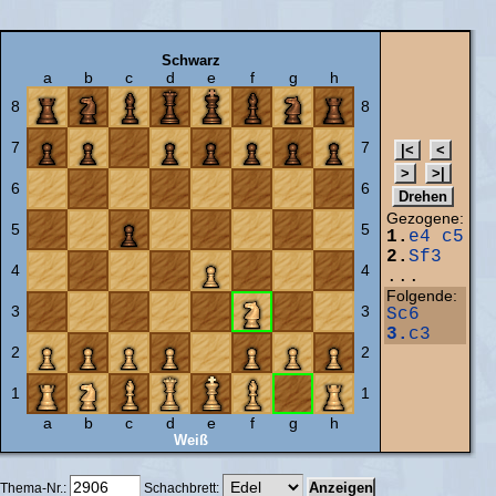
Schwarz
a
b
c
d
e
f
g
h
8
8
7
7
6
6
Gezogene:
5
5
1.
e4
c5
2.
Sf3
4
4
...
Folgende:
3
3
Sc6
3.
c3
2
2
1
1
a
b
c
d
e
f
g
h
Weiß
Thema-Nr.:
Schachbrett: