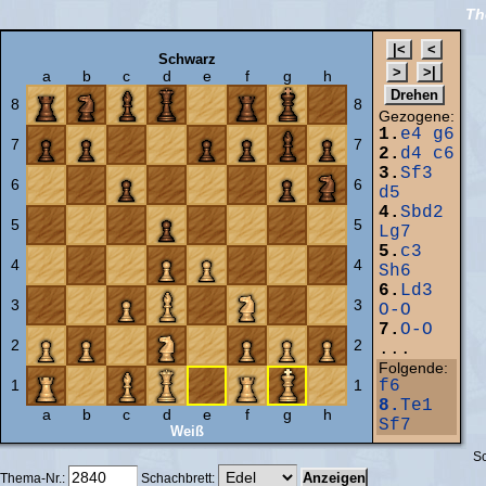
Th
Schwarz
a
b
c
d
e
f
g
h
8
8
Gezogene:
1.
e4
g6
7
7
2.
d4
c6
3.
Sf3
6
6
d5
4.
Sbd2
5
5
Lg7
5.
c3
4
4
Sh6
6.
Ld3
3
3
O-O
7.
O-O
2
2
...
Folgende:
1
1
f6
8.
Te1
a
b
c
d
e
f
g
h
Sf7
Weiß
Sc
Thema-Nr.:
Schachbrett: