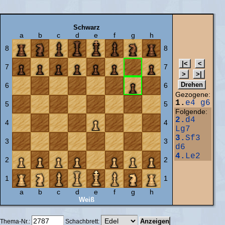
Schwarz
a
b
c
d
e
f
g
h
8
8
7
7
6
6
Gezogene:
1.
e4
g6
5
5
Folgende:
2.
d4
4
4
Lg7
3.
Sf3
3
3
d6
4.
Le2
2
2
1
1
a
b
c
d
e
f
g
h
Weiß
Thema-Nr.:
Schachbrett: