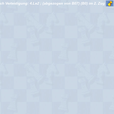
h Verteidigung: 4.Le2 ; (abgezogen von B07) (B0) im 2. Zug