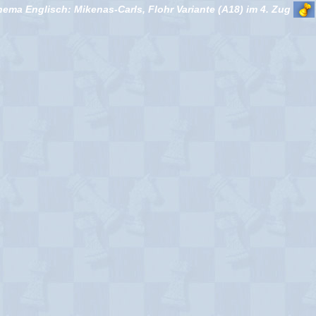
ema Englisch: Mikenas-Carls, Flohr Variante (A18) im 4. Zug