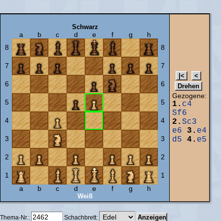
Schwarz
a
b
c
d
e
f
g
h
8
8
7
7
6
6
Gezogene:
5
5
1.
c4
Sf6
4
4
2.
Sc3
e6
3.
e4
3
3
d5
4.
e5
2
2
1
1
a
b
c
d
e
f
g
h
Weiß
Thema-Nr.:
Schachbrett: