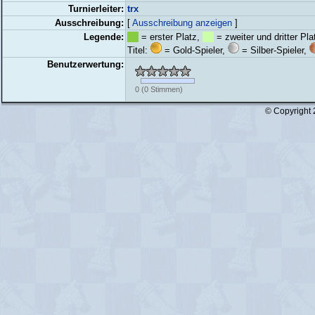
Turnierleiter:
trx
Ausschreibung:
[
Ausschreibung anzeigen
]
Legende:
= erster Platz,
= zweiter und dritter Pla
Titel:
= Gold-Spieler,
= Silber-Spieler,
Benutzerwertung:
0
(
0
Stimmen)
© Copyright