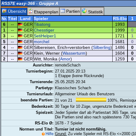
RSS7E easy-366 - Gruppe A
Übersicht
Partien
Etappenplan
Statistik
Nr.
Titel
Land
Spieler
RS-Elo
1
6
--
GER
Tibatong
1993
1
--
GER
Chesstiger
1999
0
3
--
GER
SetiHelper1
1721
1
5
--
GER
morchel
1681
0
4
--
GER
Silbereisen, Erich=verstorben (
Silberling
)
1486
0
7
--
GER
Klein, Werner (
Wasserturm
)
1604
0
2
--
GER
Witt, Monika (
Amor
)
1259
0
Ausrichter:
remoteSchach
Turnierbeginn:
27.01.2025 20:13
1 Etappe (keine Rückrunde)
Turnierende:
25.05.2025 20:34
Partietyp:
Klassisches Schach
Turnierurlaub:
Allgemeiner Urlaub des Benutzers
beendete Partien:
21 von 21
100%, Remisqu
Bedenkzeit:
30 Tage für 10 Züge, ungenutzte Bedenkzeit w
Spielzeit:
Jeder Spieler darf ab Partiestart 365 Tage, u
Die Partien sind also nach spätestens 730 Ta
RS-Elo Ø:
1678 - 7 Spieler
Normen und Titel:
Turnier ist nicht normfähig.
Hilfe
Grund:
Zu viele Spieler mit RS-Elo <=2000 (1