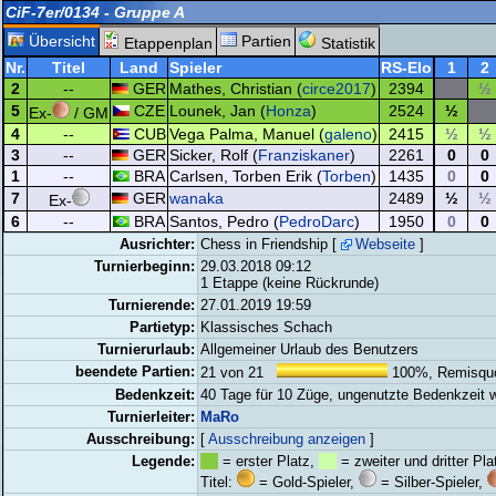
CiF-7er/0134 - Gruppe A
Übersicht
Partien
Etappenplan
Statistik
Nr.
Titel
Land
Spieler
RS-Elo
1
2
2
--
GER
Mathes, Christian (
circe2017
)
2394
½
5
CZE
Lounek, Jan (
Honza
)
2524
½
Ex-
/ GM
4
--
CUB
Vega Palma, Manuel (
galeno
)
2415
½
½
3
--
GER
Sicker, Rolf (
Franziskaner
)
2261
0
0
1
--
BRA
Carlsen, Torben Erik (
Torben
)
1435
0
0
7
GER
wanaka
2489
½
½
Ex-
6
--
BRA
Santos, Pedro (
PedroDarc
)
1950
0
0
Ausrichter:
Chess in Friendship [
Webseite
]
Turnierbeginn:
29.03.2018 09:12
1 Etappe (keine Rückrunde)
Turnierende:
27.01.2019 19:59
Partietyp:
Klassisches Schach
Turnierurlaub:
Allgemeiner Urlaub des Benutzers
beendete Partien:
21 von 21
100%, Remisquo
Bedenkzeit:
40 Tage für 10 Züge, ungenutzte Bedenkzeit w
Turnierleiter:
MaRo
Ausschreibung:
[
Ausschreibung anzeigen
]
Legende:
= erster Platz,
= zweiter und dritter Pla
Titel:
= Gold-Spieler,
= Silber-Spieler,