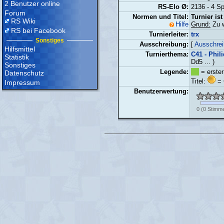
2 Benutzer online
RS-Elo Ø:
2136 - 4 Sp
Forum
Normen und Titel:
Turnier is
RS Wiki
Hilfe
Grund:
Zu w
RS bei Facebook
Turnierleiter:
trx
Sonstiges
Ausschreibung:
[
Ausschrei
Hilfsmittel
Turnierthema:
C41 - Phil
Statistik
Dd5 ... )
Sonstiges
Legende:
= erster
Datenschutz
Titel:
= 
Impressum
Benutzerwertung:
0
(
0
Stimm