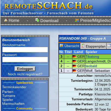
Home
-
-
Preise/Mitgliedsc
Download
RSRANDOM-349 - Gruppe A
Benutzerbereich
Benutzername:
Übersicht
Etappenplan
Nr.
Titel
Land
Spieler
Passwort:
3
--
GER
Tibatong
4
--
GER
Langschmidt, Di
2
--
GER
teobald
1
--
GER
Wolf, Sebastian 
Noch nicht registriert?
Ausrichter:
remoteSch
Turnierbeginn:
12.04.2025
Spielbetrieb
1 Etappe (s
Terminkalender
Turnierende:
04.11.2025
Partien
Partietyp:
Klassisch
Turniere
Turnierurlaub:
Allgemeine
Spieler
Mannschaften
beendete Partien:
12 von 1
Community
Bedenkzeit:
30 Tage für