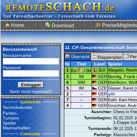
Home
-
-
Preise/Mitglieds
Download
11. CiF-Gesamtmeisterschaft Semi
Benutzerbereich
Benutzername:
Übersicht
Par
Etappenplan
Nr.
Titel
Land
Spieler
Passwort:
1
SUI
Wegelin, Reinh
Ex-
/ IM
3
IM
GER
Bendig, Frank 
6
SIM
GER
Mehlhorn, Wol
5
IM
CZE
Glaser, Karel (
Noch nicht registriert?
2
--
GER
gittl
7
--
GER
Kahl, Karl-Hein
Spielbetrieb
4
--
GER
Gnüchtel, Andr
Terminkalender
Ausrichter:
Chess in Fri
Partien
Turniere
Turnierbeginn:
01.02.2025 1
1 Etappe (so
Spieler
Mannschaften
Turnierende:
09.12.2025 1
Community
Partietyp:
Klassisches