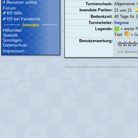
4 Benutzer online
Turnierurlaub:
Allgemeiner 
Forum
beendete Partien:
21 von 21
RS Wiki
Bedenkzeit:
40 Tage für 
RS bei Facebook
Turnierleiter:
fregone
Sonstiges
Legende:
= erster P
Hilfsmittel
Titel:
= Go
Statistik
Sonstiges
Benutzerwertung:
Datenschutz
Impressum
0
(
0
Stimmen