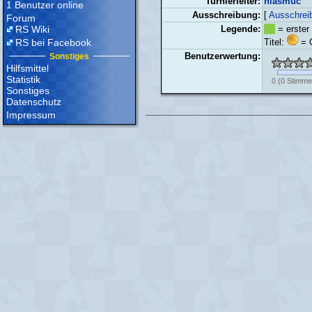
Turnierleiter:
hiasmuc
1 Benutzer online
Ausschreibung:
[
Ausschrei
Forum
RS Wiki
Legende:
= erster
RS bei Facebook
Titel:
= G
Benutzerwertung:
Sonstiges
Hilfsmittel
Statistik
0
(
0
Stimme
Sonstiges
Datenschutz
Impressum