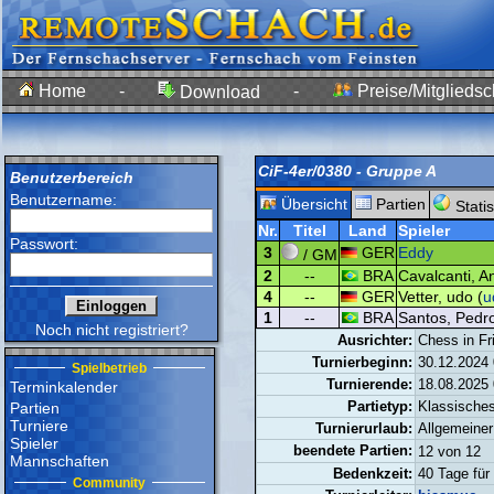
Home
-
-
Preise/Mitgliedsc
Download
CiF-4er/0380 - Gruppe A
Benutzerbereich
Benutzername:
Übersicht
Partien
Statis
Nr.
Titel
Land
Spieler
Passwort:
3
GER
Eddy
/ GM
2
--
BRA
Cavalcanti, An
4
--
GER
Vetter, udo (
u
1
--
BRA
Santos, Pedro
Noch nicht registriert?
Ausrichter:
Chess in Fr
Turnierbeginn:
30.12.2024 
Spielbetrieb
Turnierende:
18.08.2025 
Terminkalender
Partietyp:
Klassische
Partien
Turniere
Turnierurlaub:
Allgemeiner
Spieler
beendete Partien:
12 von 12
Mannschaften
Bedenkzeit:
40 Tage für
Community