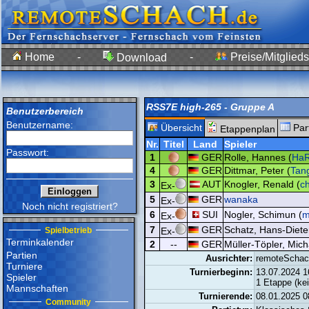
Home
-
-
Preise/Mitglieds
Download
RSS7E high-265 - Gruppe A
Benutzerbereich
Benutzername:
Übersicht
Par
Etappenplan
Nr.
Titel
Land
Spieler
Passwort:
1
GER
Rolle, Hannes (
Ha
4
GER
Dittmar, Peter (
Tan
3
AUT
Knogler, Renald (
c
Ex-
5
GER
wanaka
Ex-
Noch nicht registriert?
6
SUI
Nogler, Schimun (
m
Ex-
7
GER
Schatz, Hans-Diete
Spielbetrieb
Ex-
Terminkalender
2
--
GER
Müller-Töpler, Mich
Partien
Ausrichter:
remoteSchac
Turniere
Turnierbeginn:
13.07.2024 1
Spieler
1 Etappe (ke
Mannschaften
Turnierende:
08.01.2025 0
Community