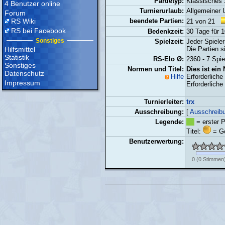
Partietyp:
Klassisches
4 Benutzer online
Turnierurlaub:
Allgemeiner 
Forum
RS Wiki
beendete Partien:
21 von 21
RS bei Facebook
Bedenkzeit:
30 Tage für 
Sonstiges
Spielzeit:
Jeder Spieler
Hilfsmittel
Die Partien 
Statistik
RS-Elo Ø:
2360 - 7 Spie
Sonstiges
Normen und Titel:
Dies ist ein
Datenschutz
Hilfe
Erforderliche
Impressum
Erforderlich
Turnierleiter:
trx
Ausschreibung:
[
Ausschreib
Legende:
= erster P
Titel:
= Go
Benutzerwertung:
0
(
0
Stimmen