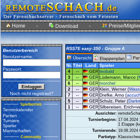
Home
-
-
Preise/Mitglie
Download
RSS7E easy-350 - Gruppe A
Benutzerbereich
Benutzername:
Übersicht
Par
Etappenplan
Nr.
Titel
Land
Spieler
Passwort:
4
--
GER
teobald
3
--
GER
Lüdemann, Marco (
6
--
GER
morchel
2
--
GER
Klein, Werner (
Wass
Noch nicht registriert?
7
--
GER
Drefke, Arno (
accuc
5
--
GER
Schulz, Peter (
Dark
Spielbetrieb
1
--
GER
Silbereisen, Erich=v
Terminkalender
Ausrichter:
remoteScha
Partien
Turnierbeginn:
17.04.2024 
Turniere
1 Etappe (k
Spieler
Mannschaften
Turnierende:
19.08.2024 
Partietyp:
Klassische
Community