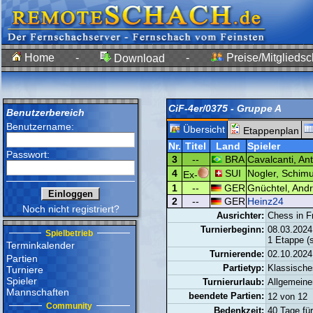
Home
-
-
Preise/Mitgliedsc
Download
CiF-4er/0375 - Gruppe A
Benutzerbereich
Benutzername:
Übersicht
Etappenplan
Nr.
Titel
Land
Spieler
Passwort:
3
--
BRA
Cavalcanti, Ant
4
SUI
Nogler, Schimu
Ex-
1
--
GER
Gnüchtel, Andr
2
--
GER
Heinz24
Noch nicht registriert?
Ausrichter:
Chess in F
Turnierbeginn:
08.03.2024
Spielbetrieb
1 Etappe (
Terminkalender
Turnierende:
02.10.2024
Partien
Partietyp:
Klassisch
Turniere
Spieler
Turnierurlaub:
Allgemeine
Mannschaften
beendete Partien:
12 von 1
Community
Bedenkzeit:
40 Tage für