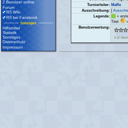
2 Benutzer online
Turnierleiter:
MaRo
Forum
Ausschreibung:
[
Ausschre
RS Wiki
Legende:
= erste
RS bei Facebook
Titel:
=
Sonstiges
Benutzerwertung:
Hilfsmittel
Statistik
Sonstiges
0
(
0
Stim
Datenschutz
Impressum