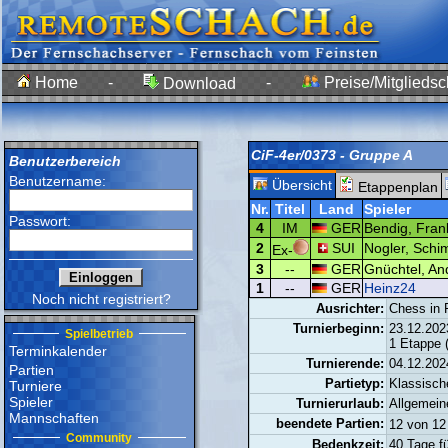
Home
-
-
Preise/Mitgliedsc
Download
CiF-4er/0373 - Gruppe A
Benutzerbereich
Benutzername:
Übersicht
Etappenplan
Nr.
Titel
Land
Spieler
Passwort:
4
IM
GER
Bendig, Fran
2
SUI
Nogler, Schi
Ex-
3
--
GER
Gnüchtel, An
1
--
GER
Heinz24
Noch nicht registriert?
Ausrichter:
Chess in 
Turnierbeginn:
23.12.202
Spielbetrieb
1 Etappe 
Terminkalender
Turnierende:
04.12.202
Partien
Partietyp:
Klassisch
Turniere
Spieler
Turnierurlaub:
Allgemein
Mannschaften
beendete Partien:
12 von 
Community
Bedenkzeit:
40 Tage f