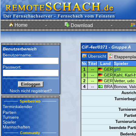
Home
-
-
Download
CiF-4er/0371 - Gruppe A
Benutzerbereich
Benutzername:
Übersicht
Etappenpla
Nr.
Titel
Land
Spieler
Passwort:
1
--
GER
gittl
3
--
GER
Kahl, Karl-
2
--
GER
Vetter, udo 
4
--
BRA
Bonow, Vald
Noch nicht registriert?
Ausrich
Turnierbegi
Spielbetrieb
Terminkalender
Turnieren
Partien
Partie
Turniere
Turnierurl
Spieler
Mannschaften
beendete Part
Community
Bedenkze