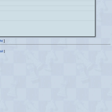
ht
]
ail
]