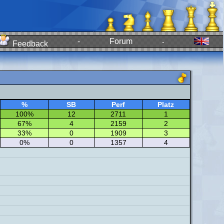
-
Forum
-
Feedback
%
SB
Perf
Platz
100%
12
2711
1
67%
4
2159
2
33%
0
1909
3
0%
0
1357
4