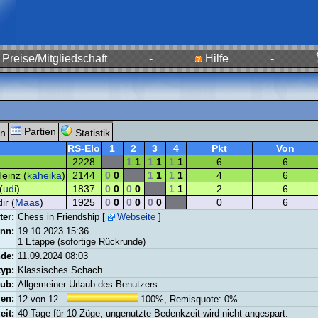
Preise/Mitgliedschaft
-
Hilfe
-
Partien
n
Statistik
RS-Elo
1
2
3
4
Pkt
Von
2228
1
1
1
1
1
1
6
6
Heinz (
kaheika
)
2144
0
0
1
1
1
1
4
6
(
udi
)
1837
0
0
0
0
1
1
2
6
ir (
Maas
)
1925
0
0
0
0
0
0
0
6
ter:
Chess in Friendship [
Webseite
]
nn:
19.10.2023 15:36
1 Etappe (sofortige Rückrunde)
de:
11.09.2024 08:03
typ:
Klassisches Schach
aub:
Allgemeiner Urlaub des Benutzers
ien:
12 von 12
100%, Remisquote: 0%
it:
40 Tage für 10 Züge, ungenutzte Bedenkzeit wird nicht angespart.