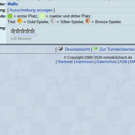
ter:
MaRo
ng:
[
Ausschreibung anzeigen
]
de:
= erster Platz,
= zweiter und dritter Platz
Titel:
= Gold-Spieler,
= Silber-Spieler,
= Bronze-Spieler,
ng:
0
(
0
Stimmen)
[
Druckansicht
|
Zur Turnierübersic
© Copyright 2000-2026 remoteSchach.de
[
Startseite
|
Impressum
|
Datenschutz
|
AGB
|
EM