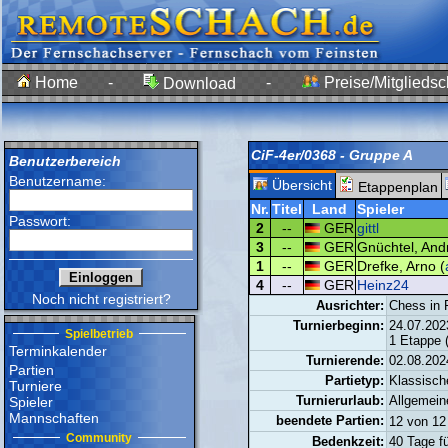
Home
-
-
Preise/Mitgliedsc
Download
CiF-4er/0368 - Gruppe A
Benutzerbereich
Benutzername:
Übersicht
Etappenplan
Nr.
Titel
Land
Spieler
Passwort:
2
--
GER
gittl
3
--
GER
Gnüchtel, And
1
--
GER
Drefke, Arno (
4
--
GER
Heinz24
Noch nicht registriert?
Ausrichter:
Chess in 
Turnierbeginn:
24.07.202
Spielbetrieb
1 Etappe 
Terminkalender
Turnierende:
02.08.202
Partien
Partietyp:
Klassisch
Turniere
Turnierurlaub:
Allgemein
Spieler
Mannschaften
beendete Partien:
12 von 
Community
Bedenkzeit:
40 Tage f