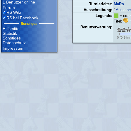
1 Benutzer online
Turnierleiter:
MaRo
Forum
Ausschreibung:
[
Ausschre
RS Wiki
Legende:
= erste
RS bei Facebook
Titel:
=
Sonstiges
Benutzerwertung:
Hilfsmittel
Statistik
Sonstiges
0
(
0
Stim
Datenschutz
Impressum