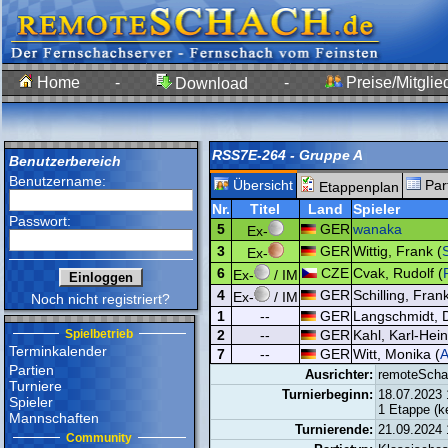
Home
-
-
Preise/Mitglie
Download
RSS7E-264 - Gruppe A
Benutzerbereich
Benutzername:
Übersicht
Par
Etappenplan
Nr.
Titel
Land
Spieler
Passwort:
5
GER
wanaka
Ex-
3
GER
Wittig, Frank (
S
Ex-
6
CZE
Cvak, Rudolf (
Ex-
/ IM
4
GER
Schilling, Frank
Ex-
/ IM
Noch nicht registriert?
1
--
GER
Langschmidt, D
Spielbetrieb
2
--
GER
Kahl, Karl-Hein
Terminkalender
7
--
GER
Witt, Monika (
Partien
Ausrichter:
remoteScha
Turniere
Turnierbeginn:
18.07.2023 
Spieler
1 Etappe (k
Mannschaften
Turnierende:
21.09.2024 
Community