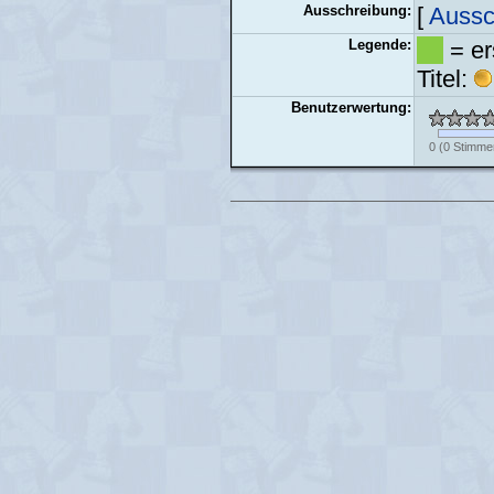
Ausschreibung:
[
Aussc
Legende:
= er
Titel:
Benutzerwertung:
0
(
0
Stimme