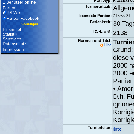
Partietyp:
Klassische
1 Benutzer online
Turnierurlaub:
Allgem
Forum
RS Wiki
beendete Partien:
21 von 21
RS bei Facebook
Bedenkzeit:
30 Tage
Sonstiges
Hilfsmittel
RS-Elo Ø:
2138 - 
Statistik
Sonstiges
Normen und Titel:
Turnier
Datenschutz
Hilfe
Grund:
Impressum
diese v
2000 h
2000 er
Partien
• Amor
D.h. Fü
ignorier
Korrigi
Korrigi
Turnierleiter:
trx