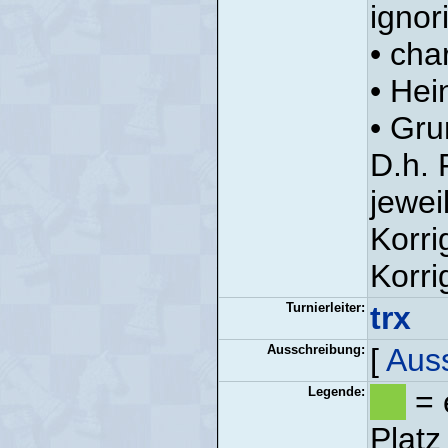
ignori
• cha
• Hei
• Gr
D.h. 
jewei
Korri
Korri
Turnierleiter:
trx
Ausschreibung:
[
Aus
Legende:
= 
Platz