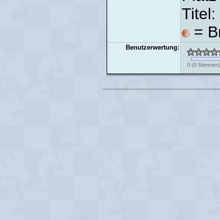
Titel:
= Br
Benutzerwertung:
0
(
0
Stimmen