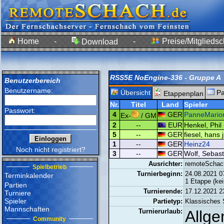
Home
-
-
Preise/Mitgliedsc
Download
RSS5E NoEngine-336 - Gruppe A
Benutzerbereich
Benutzername:
Übersicht
Pa
Etappenplan
Nr.
Titel
Land
Spieler
Passwort:
4
GER
PanneMario
Ex-
/ GM
2
--
EUR
Henkel, Phil 
5
--
GER
fiesel, hans 
1
--
GER
Heinz24
Noch nicht registriert?
3
--
GER
Wolf, Sebast
Ausrichter:
remoteSchac
Spielbetrieb
Turnierbeginn:
24.08.2021 0
Terminkalender
1 Etappe (ke
Partien
Turnierende:
17.12.2021 2
Turniere
Spieler
Partietyp:
Klassisches
Mannschaften
Turnierurlaub:
Allge
Community