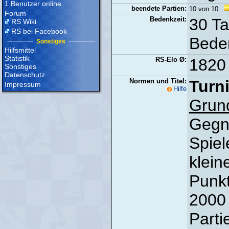
1 Benutzer online
beendete Partien:
10 von 10
Forum
Bedenkzeit:
30 Ta
RS Wiki
RS bei Facebook
Beden
Sonstiges
Hilfsmittel
Statistik
RS-Elo Ø:
1820 
Sonstiges
Datenschutz
Normen und Titel:
Turni
Impressum
Hilfe
Grun
Gegne
Spiel
klein
Punkt
2000 
Parti