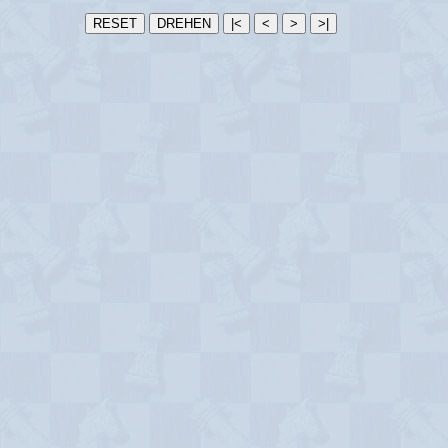
RESET
DREHEN
|<
<
>
>|