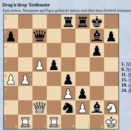
Drag'n'drop Testfenster
Zum ziehen, Maustaste auf Figur gedrückt halten und über dem Zielfeld loslassen 
8
7
6
5
1.
Nf
6.
N
11.
B
4
15.
19.
d
3
24.
R
2
1
a
b
c
d
e
f
g
h