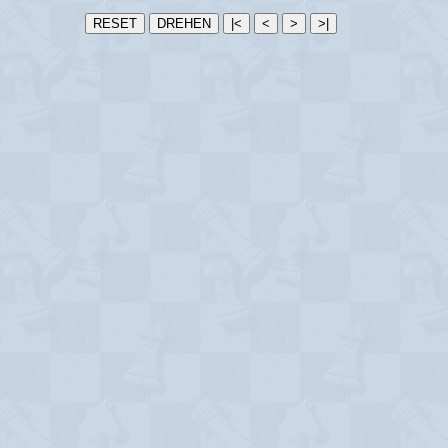
RESET
DREHEN
|<
<
>
>|