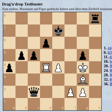
Drag'n'drop Testfenster
Zum ziehen, Maustaste auf Figur gedrückt halten und über dem Zielfeld loslassen 
8
7
6
1.
e4
5
6.
h3
11.
d
16.
h
4
20.
R
24.
R
28.
R
3
32.
K
36.
R
2
1
a
b
c
d
e
f
g
h