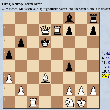
Drag'n'drop Testfenster
Zum ziehen, Maustaste auf Figur gedrückt halten und über dem Zielfeld loslassen 
8
7
6
5
1.
d4
6.
e4
11.
R
4
15.
N
19.
Q
3
23.
Q
2
1
a
b
c
d
e
f
g
h