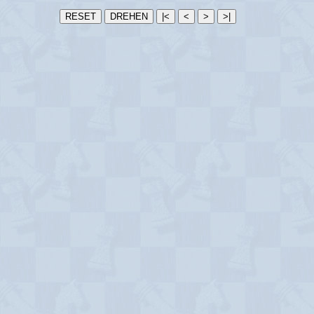
RESET
DREHEN
|<
<
>
>|