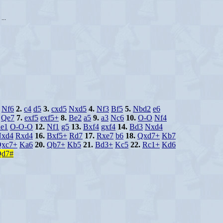
...
Nf6
2.
c4
d5
3.
cxd5
Nxd5
4.
Nf3
Bf5
5.
Nbd2
e6
Qe7
7.
exf5
exf5+
8.
Be2
a5
9.
a3
Nc6
10.
O-O
Nf4
e1
O-O-O
12.
Nf1
g5
13.
Bxf4
gxf4
14.
Bd3
Nxd4
xd4
Rxd4
16.
Bxf5+
Rd7
17.
Rxe7
b6
18.
Qxd7+
Kb7
xc7+
Ka6
20.
Qb7+
Kb5
21.
Bd3+
Kc5
22.
Rc1+
Kd6
d7#