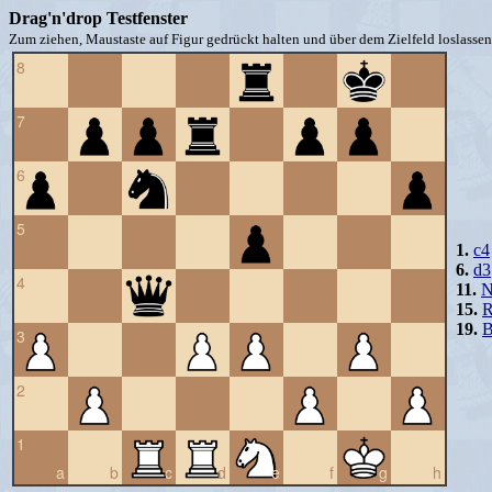
Drag'n'drop Testfenster
Zum ziehen, Maustaste auf Figur gedrückt halten und über dem Zielfeld loslassen 
8
7
6
5
1.
c4
6.
d3
4
11.
N
15.
R
19.
B
3
2
1
a
b
c
d
e
f
g
h