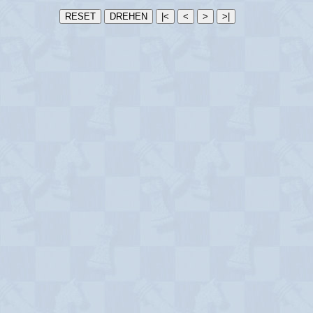
RESET
DREHEN
|<
<
>
>|