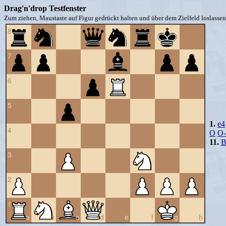
Drag'n'drop Testfenster
Zum ziehen, Maustaste auf Figur gedrückt halten und über dem Zielfeld loslassen 
8
7
6
5
1.
e4
4
O
O
11.
B
3
2
1
a
b
c
d
e
f
g
h