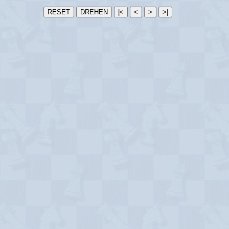
RESET
DREHEN
|<
<
>
>|