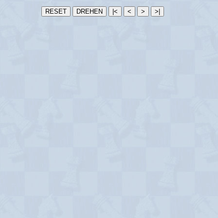
RESET
DREHEN
|<
<
>
>|