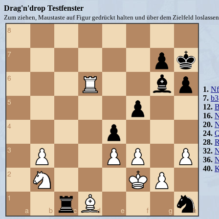
Drag'n'drop Testfenster
Zum ziehen, Maustaste auf Figur gedrückt halten und über dem Zielfeld loslassen 
8
7
6
1.
Nf
7.
b3
5
12.
B
16.
N
20.
4
24.
Q
28.
R
3
32.
N
36.
N
40.
K
2
1
a
b
c
d
e
f
g
h