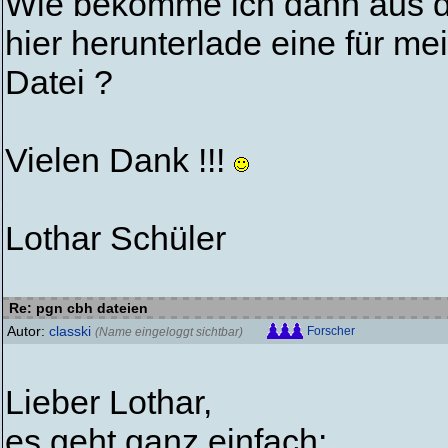
Wie bekomme ich dann aus den
hier herunterlade eine für m
Datei ?
Vielen Dank !!!
Lothar Schüler
Re: pgn cbh dateien
Autor:
classki
Forscher
(Name eingeloggt sichtbar)
Lieber Lothar,
es geht ganz einfach: