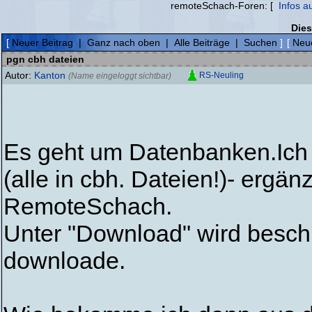
remoteSchach-Foren: [
Infos a
Dies
[
Neuer Beitrag
|
Ganz nach oben
|
Alle Beiträge
|
Suchen
]
[
Neue
pgn cbh dateien
Autor:
Kanton
RS-Neuling
(Name eingeloggt sichtbar)
Es geht um Datenbanken.Ich
(alle in cbh. Dateien!)- ergän
RemoteSchach.
Unter "Download" wird beschr
downloade.