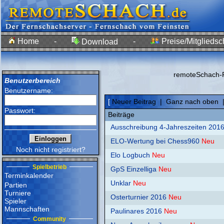
Home
-
-
Preise/Mitgliedsc
Download
remoteSchach-F
Benutzerbereich
Benutzername:
[
Neuer Beitrag
|
Ganz nach oben
Passwort:
Beiträge
Ausschreibung 4-Jahreszeiten 2016
ELO-Wertung bei Chess960
Neu
Noch nicht registriert?
Elo Logbuch
Neu
Spielbetrieb
GpS Einzelliga
Neu
Terminkalender
Unklar
Neu
Partien
Turniere
Osterturnier 2016
Neu
Spieler
Mannschaften
Paulinares 2016
Neu
Community