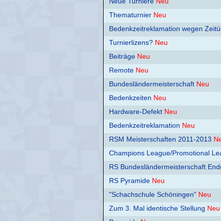
Neue Turniere
Neu
Thematurnier
Neu
Bedenkzeitreklamation wegen Zeitü
Turnierlizens?
Neu
Beiträge
Neu
Remote
Neu
Bundesländermeisterschaft
Neu
Bedenkzeiten
Neu
Hardware-Defekt
Neu
Bedenkzeitreklamation
Neu
RSM Meisterschaften 2011-2013
N
Champions League/Promotional Le
RS Bundesländermeisterschaft Endr
RS Pyramide
Neu
"Schachschule Schöningen"
Neu
Zum 3. Mal identische Stellung
Neu