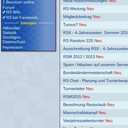
Neue Ausschreibuungen
Neu
1 Benutzer online
Forum
RS-Wertung
Neu
RS Wiki
Mitgliedsbeitrag
Neu
RS bei Facebook
Sonstiges
Turnus?
Neu
Hilfsmittel
Statistik
RSX - 4-Jahreszeiten: Sommer 201
Sonstiges
RS Random 225
Neu
Datenschutz
Impressum
Ausschreibung RSX - 4-Jahreszeite
RSM 2012 / 2013
Neu
Spam / Attacken auf unseren Serve
Bundesländermeisterschaft
Neu
RS Chat - Planung und Turnierbes
Turnierleiter
Neu
RSM2015
Neu
Berechnung Resturlaub
Neu
Mannschaftskampf
Neu
Vierjahreszeitenturnier
Neu