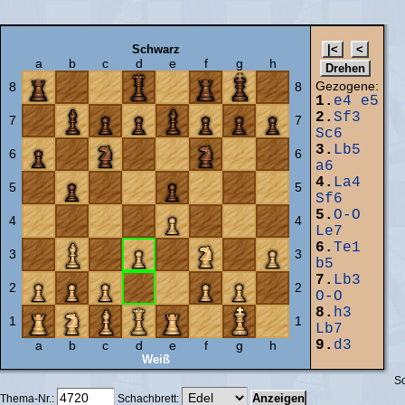
Schwarz
a
b
c
d
e
f
g
h
Gezogene:
8
8
1.
e4
e5
2.
Sf3
7
7
Sc6
3.
Lb5
6
6
a6
4.
La4
5
5
Sf6
5.
O-O
4
4
Le7
6.
Te1
3
3
b5
7.
Lb3
2
2
O-O
8.
h3
1
1
Lb7
9.
d3
a
b
c
d
e
f
g
h
Weiß
Sc
Thema-Nr.:
Schachbrett: