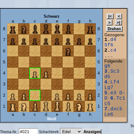
Schwarz
a
b
c
d
e
f
g
h
8
8
Gezogene:
1.
d4
7
7
Sf6
2.
c4
6
6
...
Folgende:
5
5
g6
3.
Sc3
4
4
d5
4.
Lf4
3
3
Lg7
5.
e3
O-
2
2
O
6.
Tc1
c5
1
1
7.
dxc5
a
b
c
d
e
f
g
h
Le6
Weiß
Sc
Thema-Nr.:
Schachbrett: