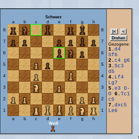
Schwarz
a
b
c
d
e
f
g
h
8
8
7
7
Gezogene:
1.
d4
6
6
Sf6
2.
c4
g6
5
5
3.
Sc3
d5
4
4
4.
Lf4
Lg7
3
3
5.
e3
O-
O
6.
Tc1
2
2
c5
7.
dxc5
1
1
Le6
a
b
c
d
e
f
g
h
Weiß