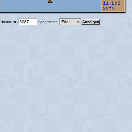
11.
Lc2
Sxf2
Thema-Nr.:
Schachbrett: