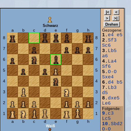
Schwarz
a
b
c
d
e
f
g
h
Gezogene:
1.
e4
e5
8
8
2.
Sf3
Sc6
7
7
3.
Lb5
a6
6
6
4.
La4
Sf6
5
5
5.
O-O
Sxe4
4
4
6.
d4
b5
7.
Lb3
3
3
d5
8.
dxe5
2
2
Le6
Folgende:
9.
c3
1
1
Lc5
a
b
c
d
e
f
g
h
10.
Sbd2
Weiß
O-O