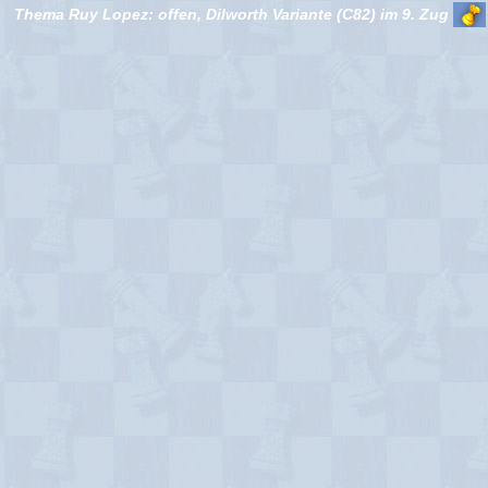
Thema Ruy Lopez: offen, Dilworth Variante (C82) im 9. Zug