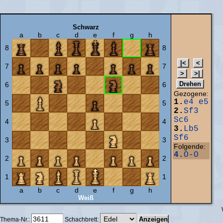
Schwarz
a
b
c
d
e
f
g
h
8
8
7
7
6
6
Gezogene:
1.
e4
e5
5
5
2.
Sf3
Sc6
4
4
3.
Lb5
Sf6
3
3
Folgende:
4.
O-O
2
2
1
1
a
b
c
d
e
f
g
h
Weiß
Thema-Nr.:
Schachbrett: