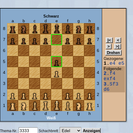
Schwarz
a
b
c
d
e
f
g
h
8
8
7
7
6
6
Gezogene:
5
5
1.
e4
e5
Folgende:
4
4
2.
f4
exf4
3
3
3.
Sf3
d6
2
2
1
1
a
b
c
d
e
f
g
h
Weiß
Thema-Nr.:
Schachbrett: