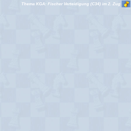
Thema KGA: Fischer Verteidigung (C34) im 2. Zug