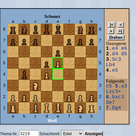
Schwarz
a
b
c
d
e
f
g
h
8
8
7
7
Gezogene:
1.
e4
e6
6
6
2.
d4
d5
3.
Sc3
5
5
Lb4
4.
e5
4
4
...
Folgende:
3
3
c5
5.
a3
Lxc3+
2
2
6.
bxc3
Se7
1
1
7.
Dg4
a
b
c
d
e
f
g
h
Weiß
Thema-Nr.:
Schachbrett: