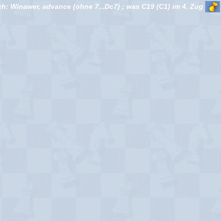
h: Winawer, advance (ohne 7...Dc7) ; was C19 (C1) im 4. Zug